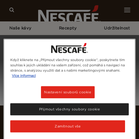
Naše kávy
Recepty
Udržitelnost
Home
Přihlásit Se
Když kliknete na „Přijmout všechny soubory cookie“, poskytnete tím
souhlas k jejich ukládání na vašem zařízení, což pomáhá s navigací na
stránce, s analýzou využití dat a s našimi marketingovými snahami.
Více informací
Nastavení souborů cookie
Přijmout všechny soubory cookie
Zamítnout vše