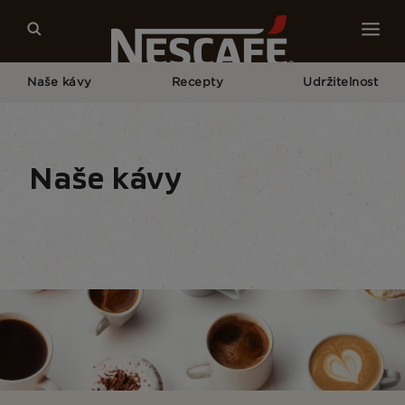
Naše kávy
Recepty
Udržitelnost
Home
Naše Kávy
Všechny Kávové Nápoje
Naše kávy
Typy kávy
Formáty kávy
Vybavení pro přípr