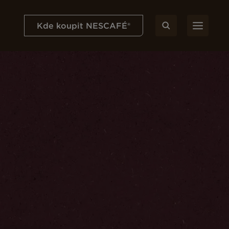
Kde koupit NESCAFÉ®