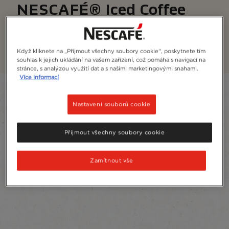
NESCAFÉ® Iced Coffee
Vyvážená a chutná káva na cesty, která se hodí do
každého okamžiku.
Když kliknete na „Přijmout všechny soubory cookie“, poskytnete tím
souhlas k jejich ukládání na vašem zařízení, což pomáhá s navigací na
stránce, s analýzou využití dat a s našimi marketingovými snahami.
Více informací
Filtr
Nastavení souborů cookie
Seřadit:
Nejčastěji doporučované
4
produkty
Přijmout všechny soubory cookie
Zamítnout vše