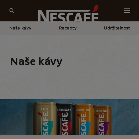
Naše kávy
Recepty
Udržitelnost
Home
Naše Kávy
Všechny Produkty
NESCAFÉ® Iced Coffee
Naše kávy
Typy kávy
Formáty kávy
Vybavení pro přípr