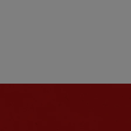
gigya-subscribe-with-email-screen-form