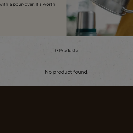
ith a pour-over. It's worth
0
Produkte
No product found.