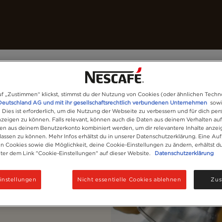
nsere Kaffees
Rezepte
Nachhaltigkeit
Pour Over​
Unsere Kaffees
f „Zustimmen“ klickst, stimmst du der Nutzung von Cookies (oder ähnlichen Techn
Deutschland AG und mit ihr gesellschaftsrechtlich verbundenen Unternehmen
sowi
. Dies ist erforderlich, um die Nutzung der Webseite zu verbessern und für dich pers
eigen zu können. Falls relevant, können auch die Daten aus deinem Verhalten au
en aus deinem Benutzerkonto kombiniert werden, um dir relevantere Inhalte anze
bereitungsmethode
Kaffeesorten
ssen zu können. Mehr Infos erhältst du in unserer Datenschutzerklärung. Eine Auf
 Cookies sowie die Möglichkeit, deine Cookie-Einstellungen zu ändern, erhältst d
nter dem Link "Cookie-Einstellungen" auf dieser Website.
Datenschutzerklärung
instellungen
Nicht essentielle Cookies ablehnen
Zus