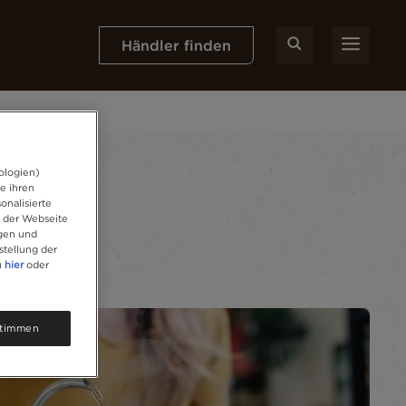
Händler finden
ologien)
e ihren
onalisierte
f der Webseite
igen und
stellung der
u
hier
oder
timmen