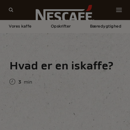
Vores kaffe
Opskrifter
Bæredygtighed
Home
Kaffekultur
Viden Om Kaffe
Hvad Er En Iskaffe?
Hvad er en iskaffe?
3
min