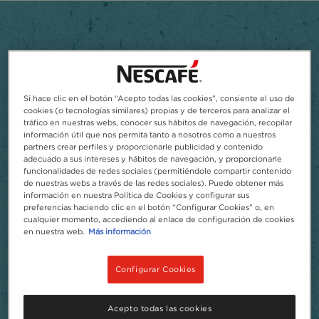
Si hace clic en el botón “Acepto todas las cookies”, consiente el uso de
cookies (o tecnologías similares) propias y de terceros para analizar el
tráfico en nuestras webs, conocer sus hábitos de navegación, recopilar
información útil que nos permita tanto a nosotros como a nuestros
partners crear perfiles y proporcionarle publicidad y contenido
El café frío nunca estuvo
adecuado a sus intereses y hábitos de navegación, y proporcionarle
funcionalidades de redes sociales (permitiéndole compartir contenido
tan de moda
de nuestras webs a través de las redes sociales). Puede obtener más
información en nuestra Política de Cookies y configurar sus
preferencias haciendo clic en el botón “Configurar Cookies” o, en
Te traemos una nueva forma de disfrutar el café
cualquier momento, accediendo al enlace de configuración de cookies
en nuestra web.
Más información
frío: refrescante, sencilla y con mucho estilo. Con
infinitas posibilidades y nuevas experiencias,
NESCAFÉ® te abre las puertas a un mundo por
Configurar Cookies
descubrir. Encuentra tu estilo. A tu manera,
cualquier día.
Acepto todas las cookies