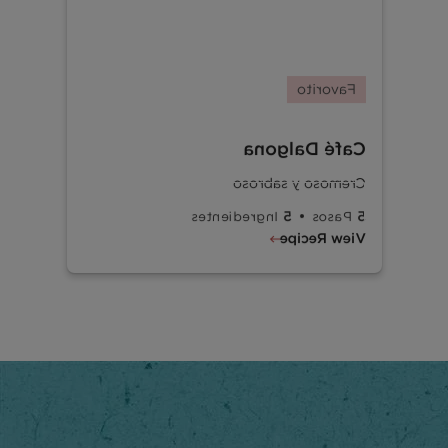
Favorito
Café Dalgona
Cremoso y sabroso
Gira para el lado cool
5
5
Ingredientes
Pasos
View Recipe