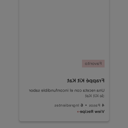
Favorito
Frappé Kit Kat
Una receta con el inconfundible sabor
de Kit Kat
Gira para el lado cool
6
4
Ingredientes
Pasos
View Recipe