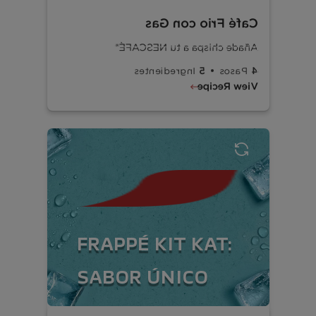
Café Frio con Gas
Añade chispa a tu NESCAFÉ®
Gira para el lado cool
5
4
Ingredientes
Pasos
View Recipe
FRAPPÉ KIT KAT:
SABOR ÚNICO