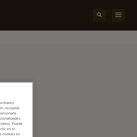
imilares)
ón, recopilar
porcionarle
cionalidades
ciales). Puede
clic en el
e cookies en