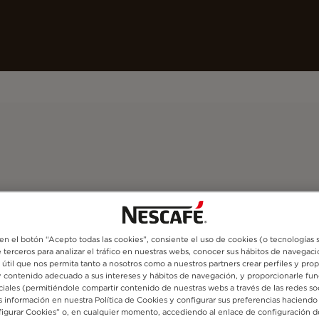
Nuestros cafés
Recetas
Sostenibilidad
 en el botón “Acepto todas las cookies”, consiente el uso de cookies (o tecnologías s
 terceros para analizar el tráfico en nuestras webs, conocer sus hábitos de navegaci
 útil que nos permita tanto a nosotros como a nuestros partners crear perfiles y pro
y contenido adecuado a sus intereses y hábitos de navegación, y proporcionarle fun
ciales (permitiéndole compartir contenido de nuestras webs a través de las redes so
 información en nuestra Política de Cookies y configurar sus preferencias haciendo 
igurar Cookies” o, en cualquier momento, accediendo al enlace de configuración d