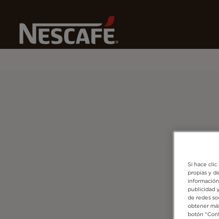
Home
Preguntas Frecuentes
Si hace clic
propias y de
información
publicidad 
de redes so
obtener más
botón “Conf