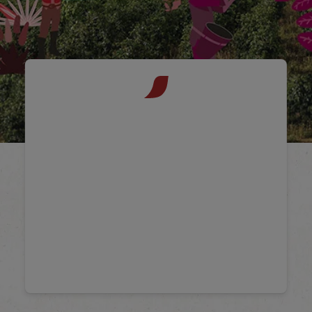
®
NESCAFÉ
Farmers
Origins​