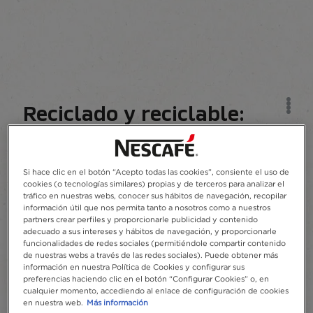
Reciclado y reciclable:
ahora son dos buenas
opciones.
Si hace clic en el botón “Acepto todas las cookies”, consiente el uso de
cookies (o tecnologías similares) propias y de terceros para analizar el
tráfico en nuestras webs, conocer sus hábitos de navegación, recopilar
El aluminio ya es una gran opción para las
información útil que nos permita tanto a nosotros como a nuestros
cápsulas de café. No solo mantiene tu café
partners crear perfiles y proporcionarle publicidad y contenido
fresco por más tiempo y conserva todo ese
adecuado a sus intereses y hábitos de navegación, y proporcionarle
funcionalidades de redes sociales (permitiéndole compartir contenido
excelente sabor, sino que también puedes
de nuestras webs a través de las redes sociales). Puede obtener más
reciclarlo infinitamente, ¡eso es para siempre!
información en nuestra Política de Cookies y configurar sus
Hemos llevado esta buena elección un paso más
preferencias haciendo clic en el botón “Configurar Cookies” o, en
cualquier momento, accediendo al enlace de configuración de cookies
allá: ahora fabricamos nuestras cápsulas
en nuestra web.
Más información
utilizando un 80 % de aluminio reciclado. El