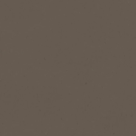
NESCAFÉ® Dolce Gusto®
NESCAFÉ® 
Una experiencia cafetera de
Comienza t
excelente calidad con sólo
manera cor
pulsar un botón