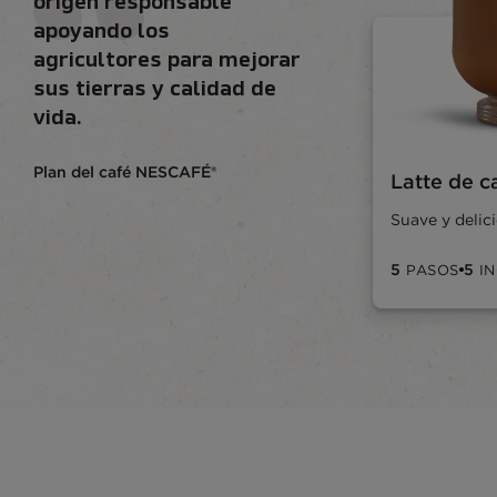
origen responsable
apoyando los
agricultores para mejorar
sus tierras y calidad de
vida.
Plan del café NESCAFÉ®
Latte de 
Suave y delic
5
5
PASOS
I