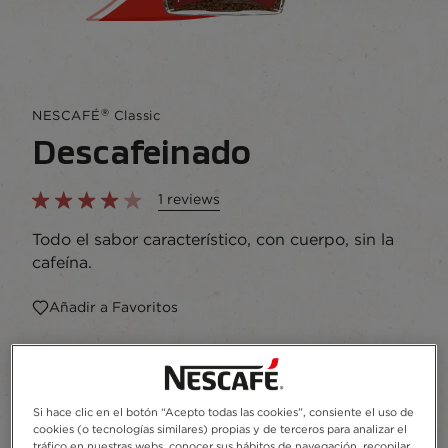
®
NESCAFÉ
Classic
Descafeinado
1 reviews
Todo el sabor característico, con cuerpo, sin la
cafeína.
Añadir a Favoritos
50g
100g
200g
Tarro
300g
Si hace clic en el botón “Acepto todas las cookies”, consiente el uso de
cookies (o tecnologías similares) propias y de terceros para analizar el
tráfico en nuestras webs, conocer sus hábitos de navegación, recopilar