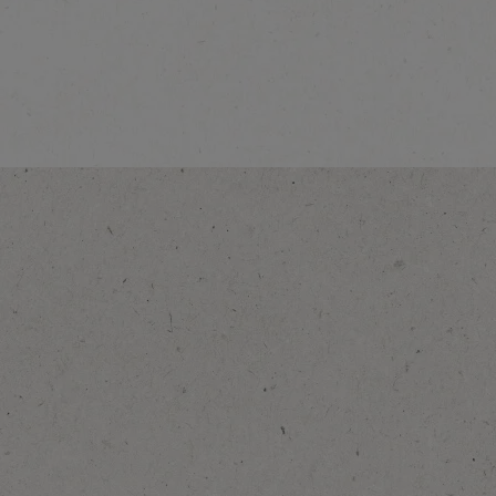
®
NESCAFÉ
GOLD
Explorar más