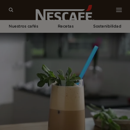
Nuestros cafés
Recetas
Sostenibilidad
Home
Nuestras Recetas de Café
Frappé Mojito