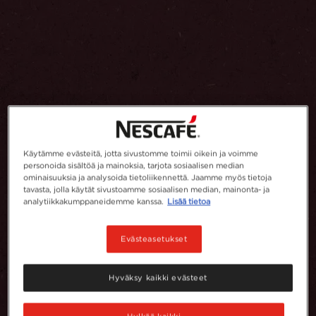
Käytämme evästeitä, jotta sivustomme toimii oikein ja voimme
personoida sisältöä ja mainoksia, tarjota sosiaalisen median
ominaisuuksia ja analysoida tietoliikennettä. Jaamme myös tietoja
tavasta, jolla käytät sivustoamme sosiaalisen median, mainonta- ja
analytiikkakumppaneidemme kanssa.
Lisää tietoa
Evästeasetukset
Hyväksy kaikki evästeet