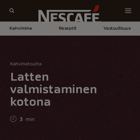
Kahvimme
Reseptit
Vastuullisuus
Home
Kahvikulttuuri
Kahvitietämys
Latten Valmistaminen Kotona
Kahvitietoutta
Latten
valmistaminen
kotona
3
min