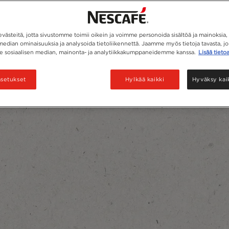
ästeitä, jotta sivustomme toimii oikein ja voimme personoida sisältöä ja mainoksia, 
median ominaisuuksia ja analysoida tietoliikennettä. Jaamme myös tietoja tavasta, jol
 sosiaalisen median, mainonta- ja analytiikkakumppaneidemme kanssa.
Lisää tieto
asetukset
Hylkää kaikki
Hyväksy kai