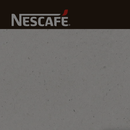
Home
Kahvikulttuuri
Kahvitietämys
Mikä On Macc