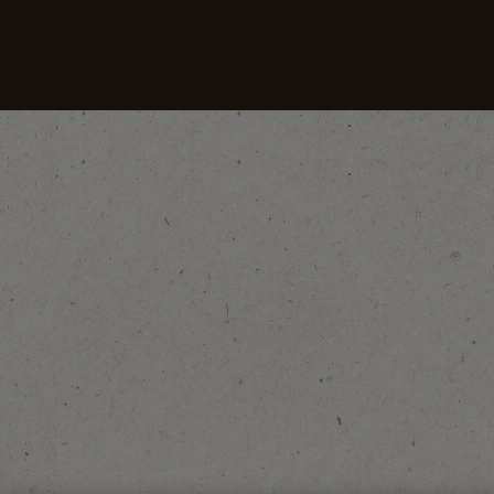
Kahvimme
Reseptit
Vastuullisuus
hiato?