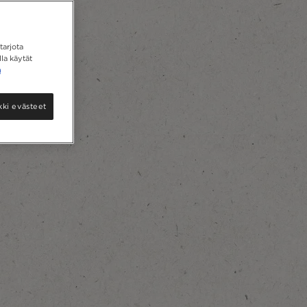
tarjota
la käytät
a
kki evästeet