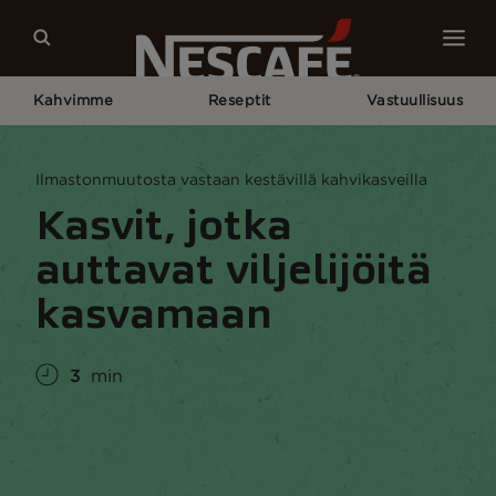
Kahvimme
Reseptit
Vastuullisuus
Home
Vastuullisuus
Maailma
Ilmastonmuutosta Vastaan Kestävillä Kahvikasveilla
Ilmastonmuutosta vastaan kestävillä kahvikasveilla
Kasvit, jotka
auttavat viljelijöitä
kasvamaan
3
min