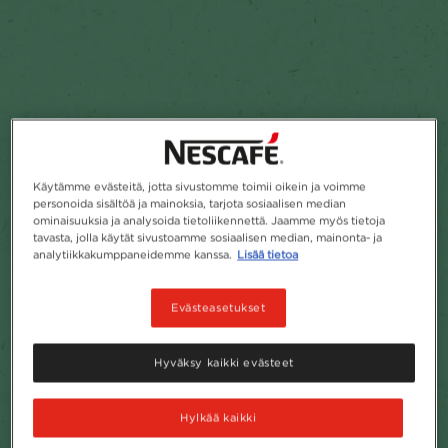
Käytämme evästeitä, jotta sivustomme toimii oikein ja voimme
personoida sisältöä ja mainoksia, tarjota sosiaalisen median
ominaisuuksia ja analysoida tietoliikennettä. Jaamme myös tietoja
tavasta, jolla käytät sivustoamme sosiaalisen median, mainonta- ja
analytiikkakumppaneidemme kanssa.
Lisää tietoa
Evästeasetukset
Hyväksy kaikki evästeet
Hylkää kaikki