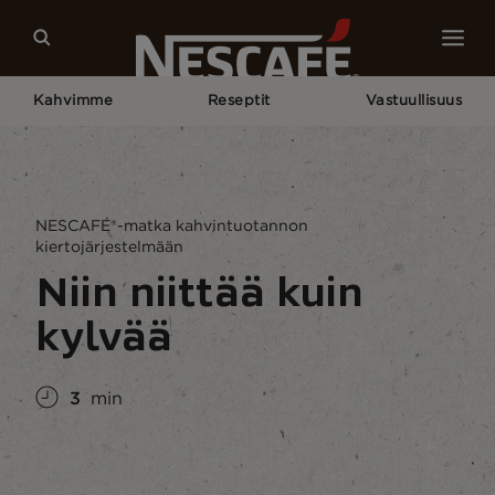
Kahvimme
Reseptit
Vastuullisuus
Home
Vastuullisuus
Maailma
Nescafén® Matka Kiertotalouteen Kahvintuotannossa
NESCAFÉ®-matka kahvintuotannon
kiertojärjestelmään
Niin niittää kuin
kylvää
3
min