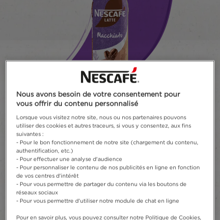
Nous avons besoin de votre consentement pour
vous offrir du contenu personnalisé
Lorsque vous visitez notre site, nous ou nos partenaires pouvons
®
utiliser des cookies et autres traceurs, si vous y consentez, aux fins
NESCAFÉ
Latte
suivantes :
Macchiato
- Pour le bon fonctionnement de notre site (chargement du contenu,
authentification, etc.)
- Pour effectuer une analyse d'audience
Écrire un commentaire
- Pour personnaliser le contenu de nos publicités en ligne en fonction
de vos centres d'intérêt
- Pour vous permettre de partager du contenu via les boutons de
Préparée avec plus de 80% de lait, la boisson
réseaux sociaux
rafraîchissante NESCAFÉ® Latte Macchiato est
- Pour vous permettre d'utiliser notre module de chat en ligne
parfaite à tout moment de la journée grâce à
Pour en savoir plus, vous pouvez consulter notre Politique de Cookies,