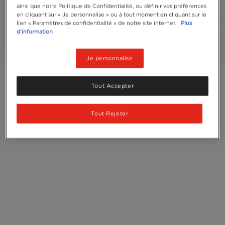
l'équilibre subtil entre le bon goût du café et la
ainsi que notre Politique de Confidentialité, ou définir vos préférences
douceur du lait !
en cliquant sur « Je personnalise » ou à tout moment en cliquant sur le
lien « Paramètres de confidentialité » de notre site internet.
Plus
d'information
Ajouter aux favoris
Je personnalise
Tout Accepter
Tout Rejeter