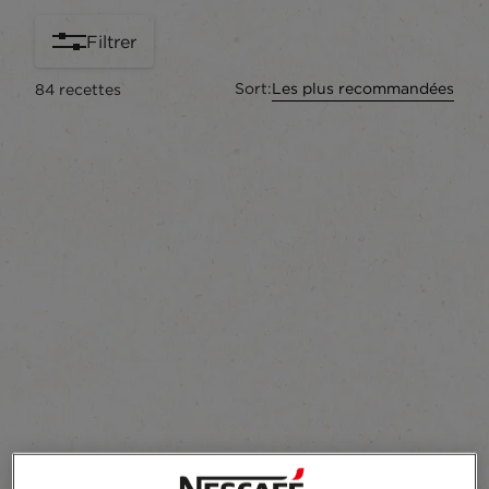
Filtrer
Sort:
Les plus recommandées
84
recettes
content-grid