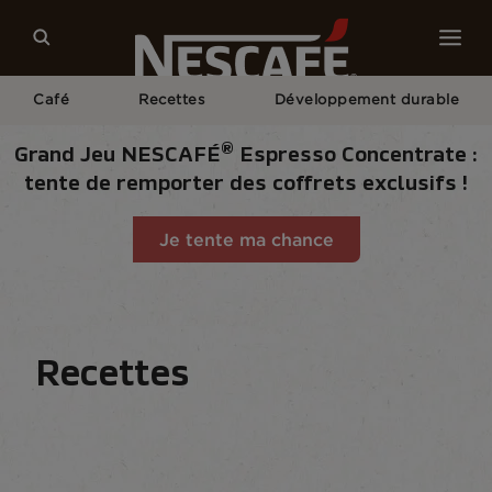
Café
Recettes
Développement durable
®
Grand Jeu NESCAFÉ
Espresso Concentrate :
tente de remporter des coffrets exclusifs !
Je tente ma chance
Home
Recettes
Recettes
Recettes NESCAFÉ®
Boissons
Par saison