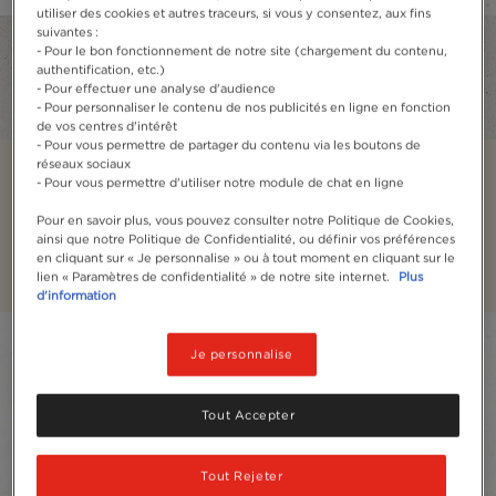
utiliser des cookies et autres traceurs, si vous y consentez, aux fins
suivantes :
- Pour le bon fonctionnement de notre site (chargement du contenu,
authentification, etc.)
- Pour effectuer une analyse d'audience
- Pour personnaliser le contenu de nos publicités en ligne en fonction
de vos centres d'intérêt
- Pour vous permettre de partager du contenu via les boutons de
réseaux sociaux
Ristretto
- Pour vous permettre d'utiliser notre module de chat en ligne
Concentrés de café serrés et riches en saveurs corsées
Pour en savoir plus, vous pouvez consulter notre Politique de Cookies,
ainsi que notre Politique de Confidentialité, ou définir vos préférences
et en onctuosité.
en cliquant sur « Je personnalise » ou à tout moment en cliquant sur le
lien « Paramètres de confidentialité » de notre site internet.
Plus
d'information
Filtrer
Je personnalise
Sort:
Les plus recommandées
2
produits
Tout Accepter
Tout Rejeter