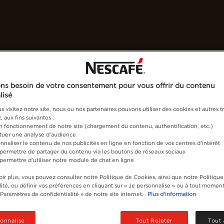
afé
Recettes
Développement durable
®
Espresso Concentrate : tente de remporter des
ns besoin de votre consentement pour vous offrir du contenu
Je tente ma chance
lisé
 visitez notre site, nous ou nos partenaires pouvons utiliser des cookies et autres tr
 aux fins suivantes :
on fonctionnement de notre site (chargement du contenu, authentification, etc.)
ctuer une analyse d'audience
nnaliser le contenu de nos publicités en ligne en fonction de vos centres d'intérêt
 permettre de partager du contenu via les boutons de réseaux sociaux
 permettre d'utiliser notre module de chat en ligne
ir plus, vous pouvez consulter notre Politique de Cookies, ainsi que notre Politique
ité, ou définir vos préférences en cliquant sur « Je personnalise » ou à tout moment
« Paramètres de confidentialité » de notre site internet.
Plus d'information
sonnalise
Tout Rejeter
Tout