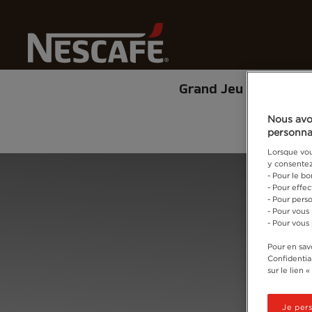
C
Grand Jeu NESCAFÉ
Nous avo
personna
Lorsque vous
y consentez,
Home
Connectez-vous
- Pour le b
- Pour effe
- Pour perso
- Pour vous
- Pour vous
Pour en savo
Confidential
sur le lien 
Je per