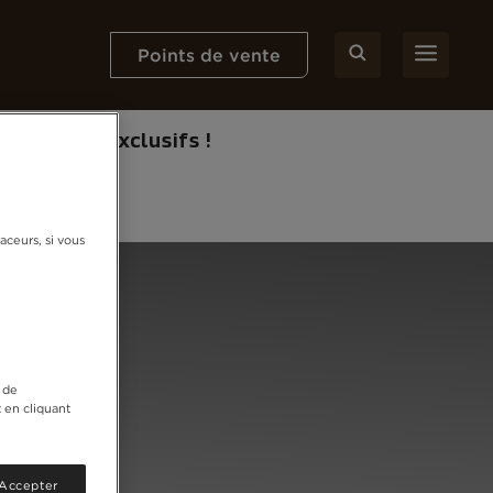
Points de vente
 coffrets exclusifs !
aceurs, si vous
 de
 en cliquant
 Accepter