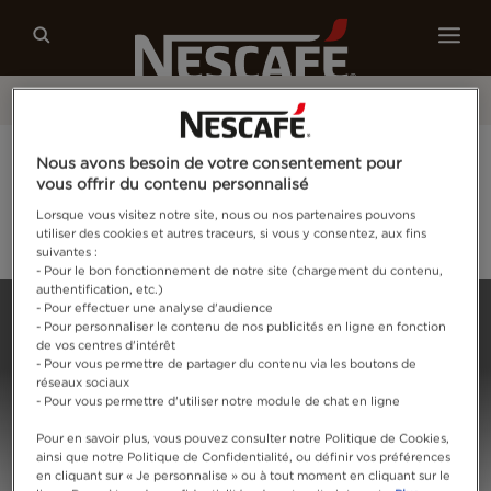
Café
Recettes
Développement durable
®
Grand Jeu NESCAFÉ
Espresso Concentrate :
Nous avons besoin de votre consentement pour
tente de remporter des coffrets exclusifs !
vous offrir du contenu personnalisé
Lorsque vous visitez notre site, nous ou nos partenaires pouvons
utiliser des cookies et autres traceurs, si vous y consentez, aux fins
Je tente ma chance
suivantes :
- Pour le bon fonctionnement de notre site (chargement du contenu,
authentification, etc.)
Home
Connectez-vous
- Pour effectuer une analyse d'audience
- Pour personnaliser le contenu de nos publicités en ligne en fonction
de vos centres d'intérêt
- Pour vous permettre de partager du contenu via les boutons de
réseaux sociaux
- Pour vous permettre d'utiliser notre module de chat en ligne
Pour en savoir plus, vous pouvez consulter notre Politique de Cookies,
ainsi que notre Politique de Confidentialité, ou définir vos préférences
en cliquant sur « Je personnalise » ou à tout moment en cliquant sur le