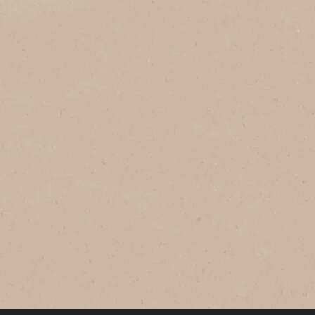
®
NESCAFÉ
Taster's Choice
نسكافيه تيستيرز تشويس باريستا
قهوة سريعة الذوبان مجففة بالتجميد ذات
نكهة قوية وثقيلة لتجربة قهوة رائعة تمزج
جميع الحواس.​​