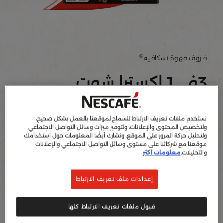
®
ظروف قهوة نسكافيه
3في1 اكسترا شوت
اكتب تقييمك
نستخدم ملفات تعريف الارتباط للسماح لموقعنا بالعمل بشكل صحيح،
ولتخصيص المحتوى والإعلانات، ولتوفير ميزات وسائل التواصل الاجتماعي
مزيج لذيذ من القهوة والكريمر والسكر.
ولتحليل حركة المرور على الموقع. ونشارك أيضًا المعلومات حول استخدامك
موقعنا مع شركائنا على مستوى وسائل التواصل الاجتماعي والإعلانات
والتحليلات.
معلومات اكثر
أضف إلى قائمة المفضلة
إعدادات ملف تعريف الارتباط
9g X 24
ظروف
مكونات
قبول ملفات تعريف الارتباط كلها