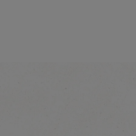
3في1 شوت شوكولاتة