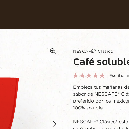
Nuestros cafés
Recetas
Sustentabilida
®
NESCAFÉ
Clásico
Café solubl
Escribe u
Empieza tus mañanas de 
sabor de NESCAFÉ® Clási
preferido por los mexic
100% soluble.
NESCAFÉ® Clásico® está
café arábica y robusta, l