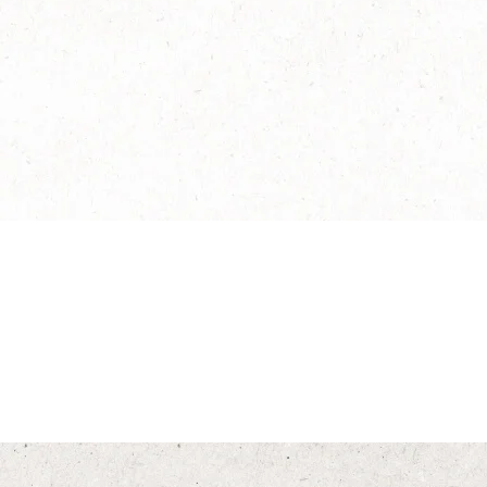
®
NESCAFÉ
Dec
Conoce más