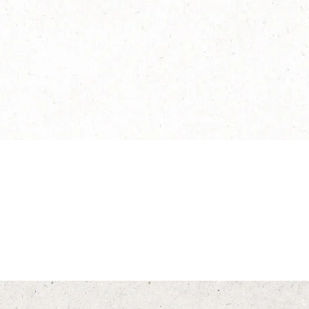
®
af
NESCAFÉ
BLACK
Conoce más