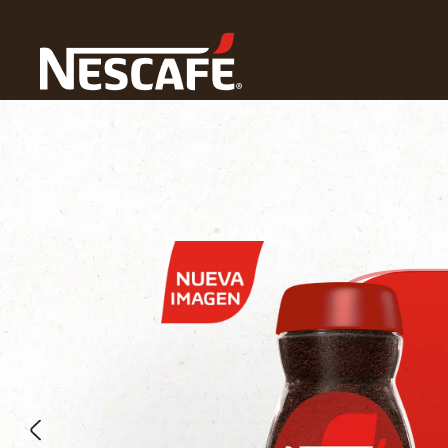
Home
Productos NESCAFÉ®
Café Soluble Сlásico