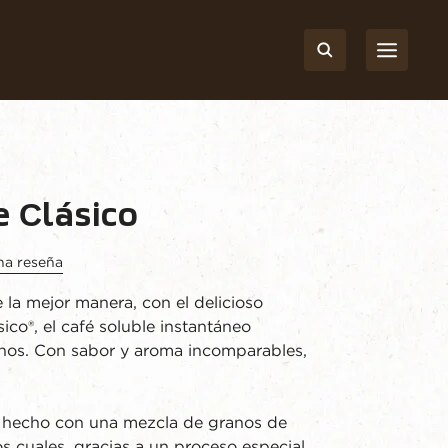
d
e Сlásico
na reseña
la mejor manera, con el delicioso
co®, el café soluble instantáneo
anos. Con sabor y aroma incomparables,
 hecho con una mezcla de granos de
os cuales, gracias a un proceso especial