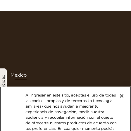
Mexico
política de privacidad
Al ingresar en este sitio, aceptas el uso de todas
las cookies propias y de terceros (o tecnologías
Contáctanos
similares) que nos ayudan a mejorar tu
experiencia de navegación, medir nuestra
Términos y Condiciones
audiencia y recopilar información con el objeto
Politica de privacidad
de ofrecerte nuestros productos de acuerdo con
Nuestra Política de Cookies
tus preferencias. En cualquier momento podrás