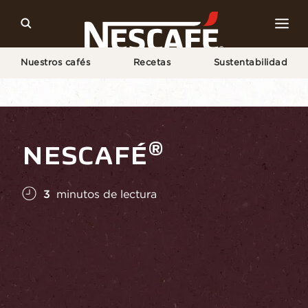
Nuestros cafés
Recetas
Sustentabilidad
Home
Cultura del Café
Conocimiento Sobre El Café
NESCAFÉ® Nuestro Mundo
®
NESCAFÉ
3
minutos de lectura
Agregar a favoritos