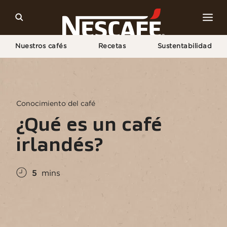
Nuestros cafés
Recetas
Sustentabilidad
Home
Cultura del Café
Conocimiento Sobre El Café
¿Qué Es Un Café Irlandés?
Conocimiento del café
¿Qué es un café
irlandés?
5
mins