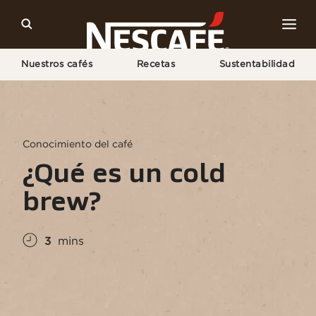
Nuestros cafés
Recetas
Sustentabilidad
Home
Cultura del Café
Conocimiento Sobre El Café
¿Qué Es Un Cold Brew?
Conocimiento del café
¿Qué es un cold
brew?
3
mins