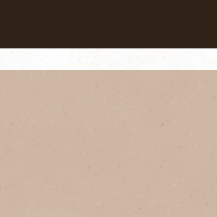
Nuestros cafés
Recetas
Sustentabilida
Tradición Con NESCAFÉ®