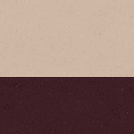
Verarica
Disfruta de
Reserva Ver
liofilizado
mexicanos 
hermosas m
granos úni
nacionales
que disfrut
notas afrut
Paso
1
/
4