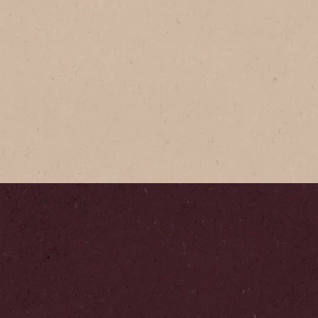
®
l sabor único de Nescafé®
arica®. Este café soluble,
 está hecho con granos 100%
y provenientes de las
ontañas de Veracruz. Sus
cos y orgullosamente
 son cosechados a mano para
es de una deliciosa taza con
adas.