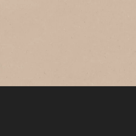
®
NESCAFÉ
®
Dolca
NESCAFE® DOLCA®, es el café que han
preferido generaciones de mexicanos
por su aroma y selección de granos de
café robusta, con un toque de
caramelo. Hecho con una mezcla de
granos de café robusta y un toque de
caramelo, el delicioso sabor de
NESCAFÉ® Dolca® hará tu día más rico.