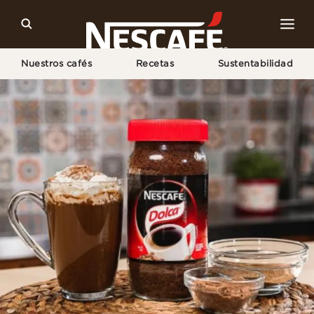
Nuestros cafés
Recetas
Sustentabilidad
Home
Recetas
NESCAFÉ® Mocha Dolca