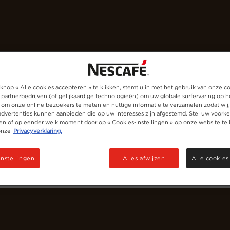
Koffies
Recepten
Duurzaamheid
knop « Alle cookies accepteren » te klikken, stemt u in met het gebruik van onze c
 partnerbedrijven (of gelijkaardige technologieën) om uw globale surfervaring op h
 om onze online bezoekers te meten en nuttige informatie te verzamelen zodat wij
 advertenties kunnen aanbieden die op uw interesses zijn afgestemd. Stel uw voorke
ken of op eender welk moment door op « Cookies-instellingen » op onze website te 
onze
Privacyverklaring.
instellingen
Alles afwijzen
Alle cookies