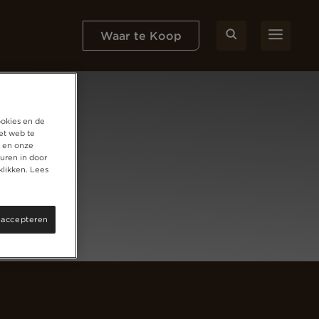
Waar te Koop
ookies en de
et web te
, en onze
uren in door
klikken. Lees
 accepteren