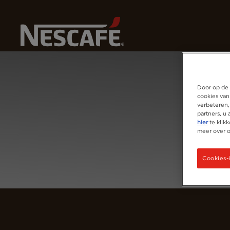
Home
Login
Door op de 
cookies van
verbeteren,
partners, u
hier
te klik
meer over 
Cookies-