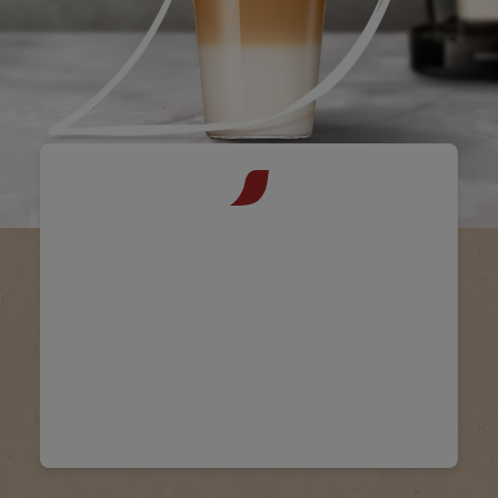
NESCAFÉ® Dolce
Gusto®