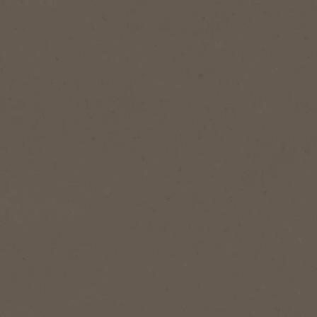
NESCAFÉ® Original
NESCAFÉ® 
De beste manier om je dag te
Voeg een v
beginnen, elke dag weer.
elk moment
kenmerkend