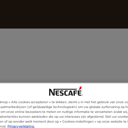
Koffies
Recepten
Duurzaamheid
knop « Alle cookies accepteren » te klikken, stemt u in met het gebruik van onze c
 partnerbedrijven (of gelijkaardige technologieën) om uw globale surfervaring op h
 om onze online bezoekers te meten en nuttige informatie te verzamelen zodat wij
 advertenties kunnen aanbieden die op uw interesses zijn afgestemd. Stel uw voorke
ken of op eender welk moment door op « Cookies-instellingen » op onze website te 
onze
Privacyverklaring.