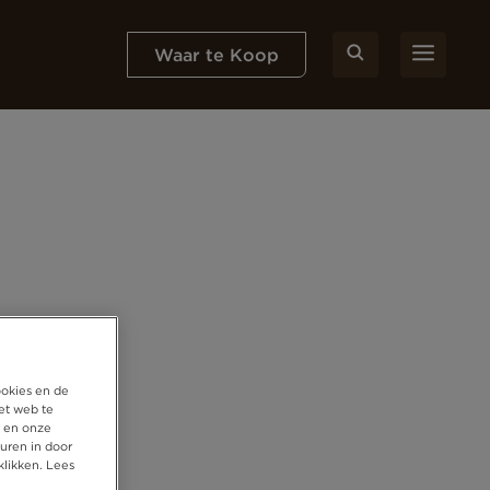
Waar te Koop
ookies en de
et web te
, en onze
uren in door
klikken. Lees