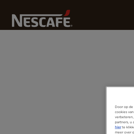
Home
Toegankelijkheidsverklaring
Door op de 
cookies van
verbeteren,
partners, u
hier
te klik
meer over 