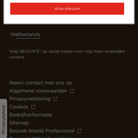
Alles afwijzen
Netherlands
Volg NESCAFÉ® op social media voor nog meer smakelijke
content.
Neem contact met ons op
Algemene voorwaarden
Privacyverklaring
Cookies
Privacybeleid
Bedrijfsinformatie
Sitemap
Bezoek Nestlé Professional