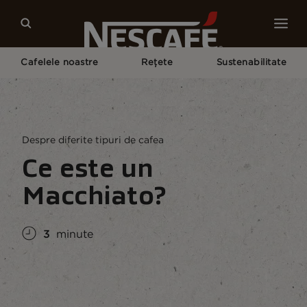
Cafelele noastre
Rețete
Sustenabilitate
Pagina Principală
Cultura Cafelei
Despre Cafea
Ce Este Un Macchiato?
Despre diferite tipuri de cafea
Ce este un
Macchiato?
3
minute