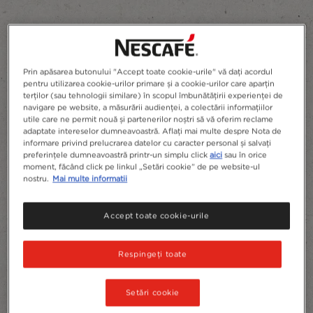
Prin apăsarea butonului "Accept toate cookie-urile" vă dați acordul
pentru utilizarea cookie-urilor primare și a cookie-urilor care aparțin
terților (sau tehnologii similare) în scopul îmbunătățirii experienței de
navigare pe website, a măsurării audienței, a colectării informațiilor
utile care ne permit nouă și partenerilor noștri să vă oferim reclame
adaptate intereselor dumneavoastră. Aflați mai multe despre Nota de
informare privind prelucrarea datelor cu caracter personal și salvați
preferințele dumneavoastră printr-un simplu click
aici
sau în orice
moment, făcând click pe linkul „Setări cookie” de pe website-ul
nostru.
Mai multe informatii
Accept toate cookie-urile
Respingeți toate
Setări cookie