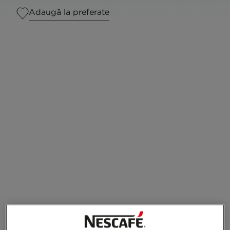
Adaugă la preferate
Serves
1