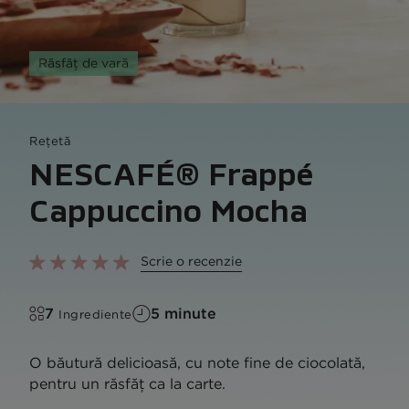
Răsfăț de vară
Rețetă
NESCAFÉ® Frappé
Cappuccino Mocha
Scrie o recenzie
7
5 minute
Ingrediente
O băutură delicioasă, cu note fine de ciocolată,
pentru un răsfăț ca la carte.