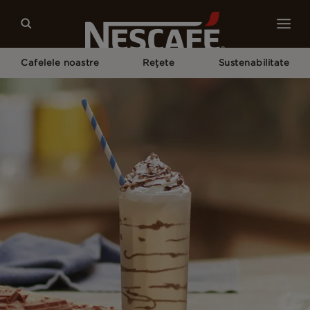
Cafelele noastre
Rețete
Sustenabilitate
Pagina Principală
Rețete
NESCAFÉ® Frappé Cappuccino Mocha