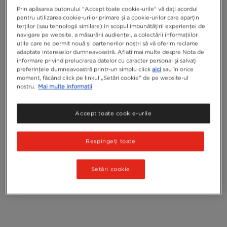
Prin apăsarea butonului "Accept toate cookie-urile" vă dați acordul
pentru utilizarea cookie-urilor primare și a cookie-urilor care aparțin
terților (sau tehnologii similare) în scopul îmbunătățirii experienței de
navigare pe website, a măsurării audienței, a colectării informațiilor
utile care ne permit nouă și partenerilor noștri să vă oferim reclame
adaptate intereselor dumneavoastră. Aflați mai multe despre Nota de
informare privind prelucrarea datelor cu caracter personal și salvați
preferințele dumneavoastră printr-un simplu click
aici
sau în orice
moment, făcând click pe linkul „Setări cookie” de pe website-ul
nostru.
Mai multe informatii
Accept toate cookie-urile
Respingeți toate
Setări cookie