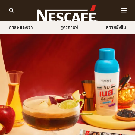
กาแฟของเรา
สูตรกาแฟ
ความยั่งยืน
Home
สูตรกาแฟ
แอปเปิ้ล อเมริกาโน่ เชค / กาแฟแอปเปิ้ลเชค เปรี้ยวหวานสะใจ