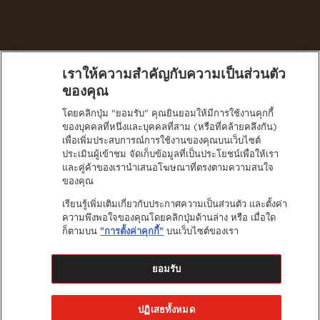
เราให้ความสำคัญกับความเป็นส่วนตัว
Thailand (Thai)
ของคุณ
โดยคลิกปุ่ม "ยอมรับ" คุณยินยอมให้มีการใช้งานคุกกี้
นโยบายความเป็นส่วนตัว
ของบุคคลที่หนึ่งและบุคคลที่สาม (หรือที่คล้ายคลึงกัน)
กดติดตาม NESCAFÉ® บนโซเชียลมีเดียเพื่อรับชมคอนเทนต์ที่น่า
เพื่อเพิ่มประสบการณ์การใช้งานของคุณบนเว็บไซต์
สนใจเพิ่มเติม
ประเมินผู้เข้าชม จัดเก็บข้อมูลที่เป็นประโยชน์เพื่อให้เรา
และคู่ค้าของเรานำเสนอโฆษณาที่ตรงตามความสนใจ
ของคุณ
ติดต่อเรา
เรียนรู้เพิ่มเติมเกี่ยวกับประกาศความเป็นส่วนตัว และตั้งค่า
ความพึงพอใจของคุณโดยคลิกปุ่มด้านล่าง หรือ เมื่อใด
ข้อกำหนดและเงื่อนไข
ก็ตามบน
"การตั้งค่าคุกกี้"
บนเว็บไซต์ของเรา
นโยบายความเป็นส่วนตัว
คุ้กกี้
ยอมรับ
แผนผังเว็บไซต์
®
NESCAFE
is registered trademarks of Société de
ปฏิเสธทั้งหมด