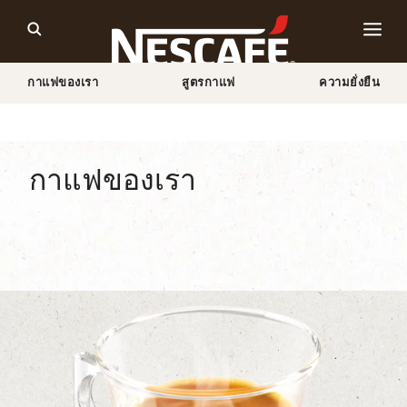
กาแฟของเรา
สูตรกาแฟ
ความยั่งยืน
Home
รวมผลิตภัณฑ์กาแฟเนสกาแฟ
ประเภทกาแฟทั้งหมด
เอสเปรสโซ่
กาแฟของเรา
ประเภทของกาแฟ
รูปแบบของกาแฟ
ผลิตภัณฑ์เน