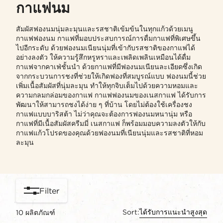
กาแฟนม
สัมผัสฟองนมนุ่มละมุนและรสชาติเข้มข้นในทุกแก้วด้วยเมนู
กาแฟฟองนม กาแฟที่มอบประสบการณ์การดื่มกาแฟที่พิเศษขึ้น
ไปอีกระดับ ด้วยฟองนมเนียนนุ่มที่เข้ากับรสชาติของกาแฟได้
อย่างลงตัว ให้ความรู้สึกหรูหราและเพลิดเพลินเหมือนได้ดื่ม
กาแฟจากคาเฟ่ชั้นนำ ด้วยกาแฟที่มีฟองนมเนียนละเอียดซึ่งเกิด
จากกระบวนการชงที่ช่วยให้เกิดฟองที่สมบูรณ์แบบ ฟองนมนี้ช่วย
เพิ่มเนื้อสัมผัสที่นุ่มละมุน ทำให้ทุกจิบเต็มไปด้วยความหอมและ
ความกลมกล่อมของกาแฟ กาแฟฟองนมของเนสกาแฟ ได้รับการ
พัฒนาให้สามารถชงได้ง่าย ๆ ที่บ้าน โดยไม่ต้องใช้เครื่องชง
กาแฟแบบบาริสต้า ไม่ว่าคุณจะต้องการฟองนมหนานุ่ม หรือ
กาแฟที่มีเนื้อสัมผัสครีมมี่ เนสกาแฟ ก็พร้อมมอบความลงตัวให้กับ
กาแฟแก้วโปรดของคุณด้วยฟองนมที่เนียนนุ่มและรสชาติที่หอม
ละมุน
Filter
Sort:
ได้รับการแนะนำสูงสุด
10
ผลิตภัณฑ์