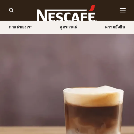
กาแฟของเรา
สูตรกาแฟ
ความยั่งยืน
Home
สูตรกาแฟ
ลาเต้มัคคิอาโต้เย็น (Iced Macchiato)