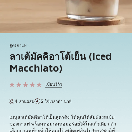
สูตรกาแฟ
ลาเต้มัคคิอาโต้เย็น (Iced
Macchiato)
เขียนรีวิว
4
5
ส่วนผสม
ใช้เวลาทำ นาที
เมนูลาเต้มัคคิอาโต้เย็นสูตรดัง ให้คุณได้สัมผัสรสเข้ม
ของกาแฟ พร้อมหอมนมหอมอร่อยได้ในแก้วเดียว ตัว
เลือกกาแฟที่จะทำให้คุณได้เพลิดเพลินไปกับรสชาติที่