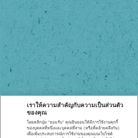
เราให้ความสำคัญกับความเป็นส่วนตัว
ของคุณ
โดยคลิกปุ่ม "ยอมรับ" คุณยินยอมให้มีการใช้งานคุกกี้
ของบุคคลที่หนึ่งและบุคคลที่สาม (หรือที่คล้ายคลึงกัน)
เพื่อเพิ่มประสบการณ์การใช้งานของคุณบนเว็บไซต์