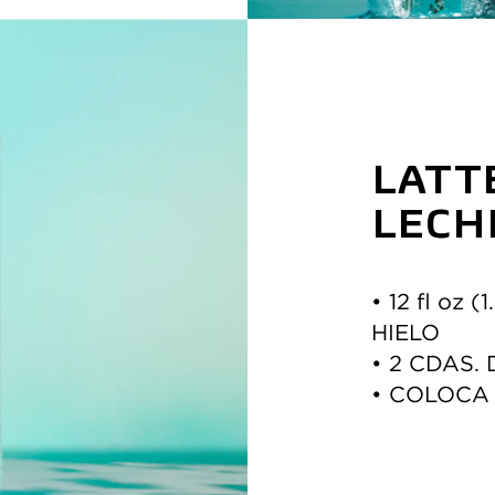
LATT
LECH
• 12 fl oz
HIELO 
• 2 CDAS
• COLOCA