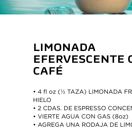
LIMONADA 
EFERVESCENTE C
CAFÉ
• 4 fl oz (½ TAZA) LIMONADA FR
HIELO 
• 2 CDAS. DE ESPRESSO CONC
• VIERTE AGUA CON GAS (8oz) 
• AGREGA UNA RODAJA DE LI