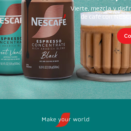
Vierte, mezcla y disf
de café con NESC
Co