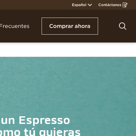
Español
Contáctanos
Opens
in
a
new
window
Frecuentes
Comprar ahora
Bus
un Espresso 
omo tú quieras