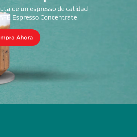
ruta de un espresso de calidad 
AFÉ Espresso Concentrate.
mpra Ahora