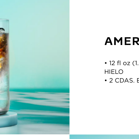
AMER
• ﻿﻿12 fl o
HIELO 
• ﻿﻿2 CDA