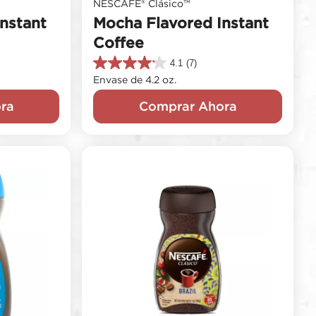
NESCAFÉ® Clásico™
Instant
Mocha Flavored Instant
Coffee
4.1
(7)
4.1
Envase de 4.2 oz.
de
5
ra
Comprar Ahora
estrellas.
7
reseñas