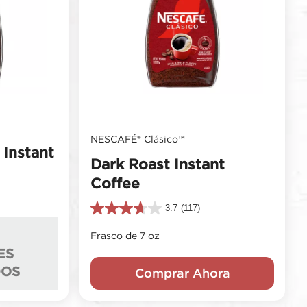
NESCAFÉ® Clásico™
 Instant
Dark Roast Instant
Coffee
3.7
(117)
3.7
de
Frasco de 7 oz
5
estrellas.
ES
117
OS
Comprar Ahora
reseñas