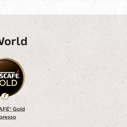
World
FÉ® Gold
presso