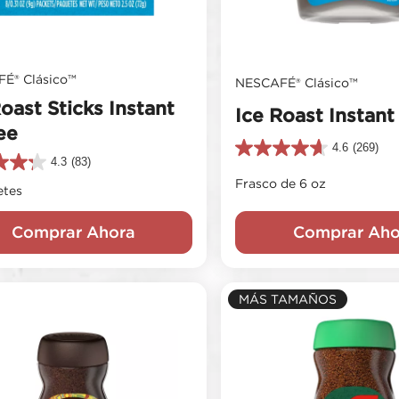
É® Clásico™
NESCAFÉ® Clásico™
oast Sticks Instant
Ice Roast Instant
ee
4.6
(269)
4.6
4.3
(83)
de
Frasco de 6 oz
5
etes
estrellas.
s.
269
Comprar Ahora
Comprar Aho
reseñas
s
MÁS TAMAÑOS