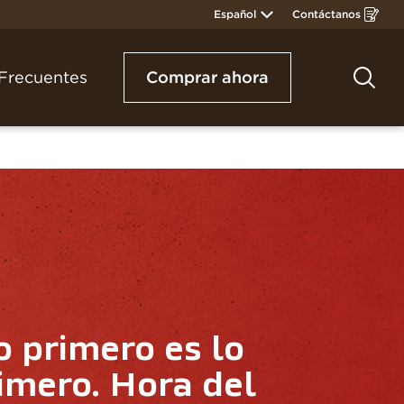
Español
Contáctanos
Opens
in
a
new
window
Frecuentes
Comprar ahora
Bus
o primero es lo 
imero. Hora del 