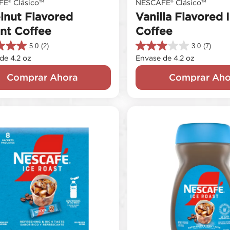
É® Clásico™
NESCAFÉ® Clásico™
lnut Flavored
Vanilla Flavored 
ant Coffee
Coffee
5.0
(2)
3.0
(7)
3.0
de 4.2 oz
Envase de 4.2 oz
de
5
Comprar Ahora
Comprar Aho
s.
estrellas.
7
s
reseñas