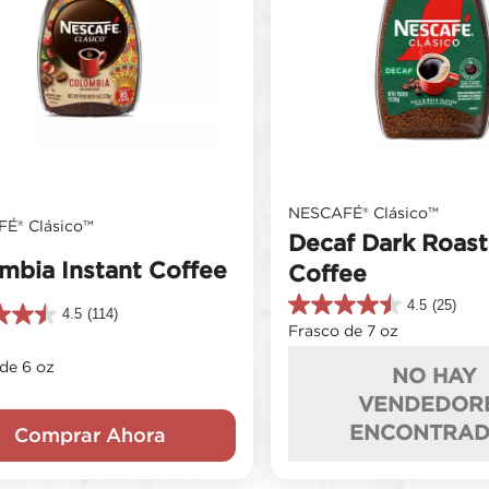
NESCAFÉ® Clásico™
É® Clásico™
Decaf Dark Roast
mbia Instant Coffee
Coffee
4.5
(25)
4.5
4.5
(114)
Frasco de 7 oz
de
5
de 6 oz
NO HAY
estrellas.
s.
25
VENDEDOR
reseñas
s
ENCONTRAD
Comprar Ahora