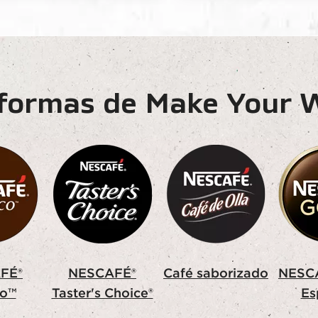
formas de Make Your 
FÉ®
NESCAFÉ®
Café saborizado
NESCA
co™
Taster's Choice®
Es