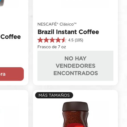
NESCAFÉ® Clásico™
Brazil Instant Coffee
 Coffee
4.5
(105)
4.5
Frasco de 7 oz
de
5
NO HAY
estrellas.
105
VENDEDORES
reseñas
ENCONTRADOS
ra
MÁS TAMAÑOS