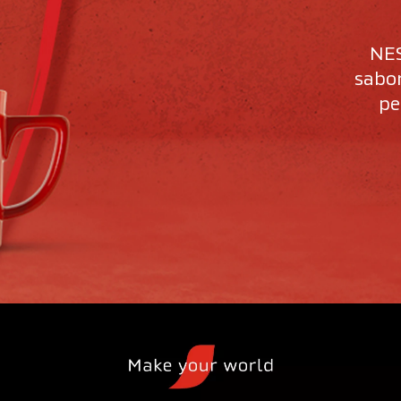
NE
sabor
pe