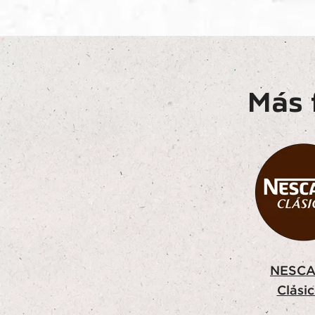
Más 
NESCA
Clási