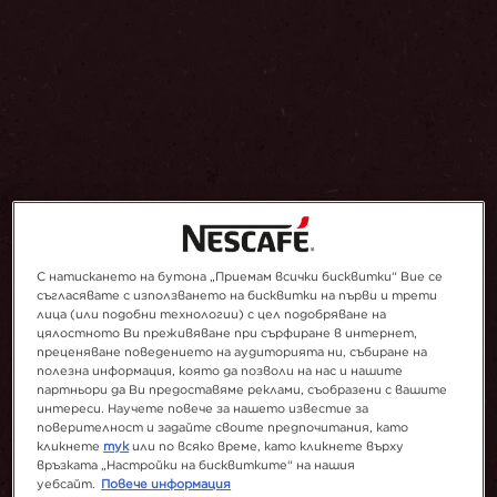
С натискането на бутона „Приемам всички бисквитки“ Вие се
съгласявате с използването на бисквитки на първи и трети
лица (или подобни технологии) с цел подобряване на
цялостното Ви преживяване при сърфиране в интернет,
преценяване поведението на аудиторията ни, събиране на
полезна информация, която да позволи на нас и нашите
партньори да Ви предоставяме реклами, съобразени с вашите
интереси. Научете повече за нашето известие за
поверителност и задайте своите предпочитания, като
кликнете
тук
или по всяко време, като кликнете върху
връзката „Настройки на бисквитките“ на нашия
уебсайт.
Повече информация