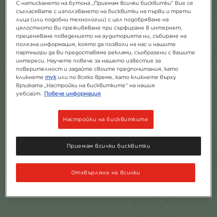
С натискането на бутона „Приемам всички бисквитки“ Вие се
съгласявате с използването на бисквитки на първи и трети
лица (или подобни технологии) с цел подобряване на
цялостното Ви преживяване при сърфиране в интернет,
преценяване поведението на аудиторията ни, събиране на
полезна информация, която да позволи на нас и нашите
партньори да Ви предоставяме реклами, съобразени с вашите
интереси. Научете повече за нашето известие за
поверителност и задайте своите предпочитания, като
кликнете
тук
или по всяко време, като кликнете върху
връзката „Настройки на бисквитките“ на нашия
уебсайт.
Повече информация
Настройки на бисквитките
Приемам всички бисквитки
Отхвърляне на всички