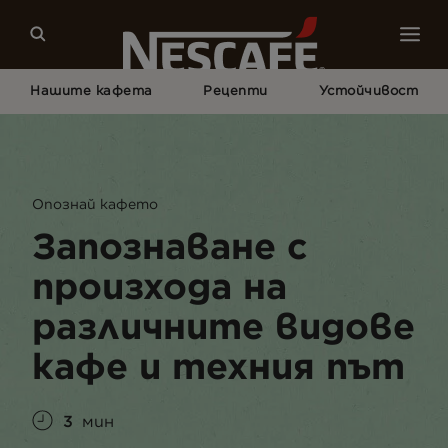
Нашите кафета
Рецепти
Устойчивост
Начало
Кафе Култура
Кафе Познание
Пътят И Различните Сортове Кафе
Опознай кафето
Запознаване с
произхода на
различните видове
кафе и техния път
3
мин