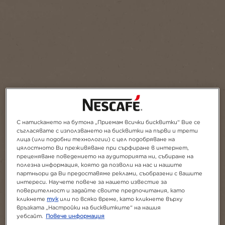
Добави в Любими
С натискането на бутона „Приемам всички бисквитки“ Вие се
съгласявате с използването на бисквитки на първи и трети
лица (или подобни технологии) с цел подобряване на
цялостното Ви преживяване при сърфиране в интернет,
преценяване поведението на аудиторията ни, събиране на
полезна информация, която да позволи на нас и нашите
партньори да Ви предоставяме реклами, съобразени с вашите
интереси. Научете повече за нашето известие за
поверителност и задайте своите предпочитания, като
кликнете
тук
или по всяко време, като кликнете върху
връзката „Настройки на бисквитките“ на нашия
уебсайт.
Повече информация