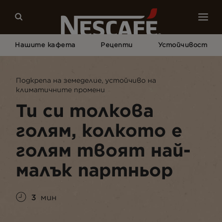
Нашите кафета
Рецепти
Устойчивост
Начало
Устойчивост
Нашият Свят
Подкрепа На Земеделие, Устойчиво На
Подкрепа на земеделие, устойчиво на
Климатичните Промени
климатичните промени
Ти си толкова
голям, колкото е
голям твоят най-
малък партньор
3
мин