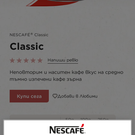
®
NESCAFÉ
Classic​
Classic
Напиши ревю
Неповторим и наситен кафе вкус на средно
тъмно изпечени кафе зърна
Купи сега
Добави в Любими
50g
100g
250g
метална кутия
275g
300g