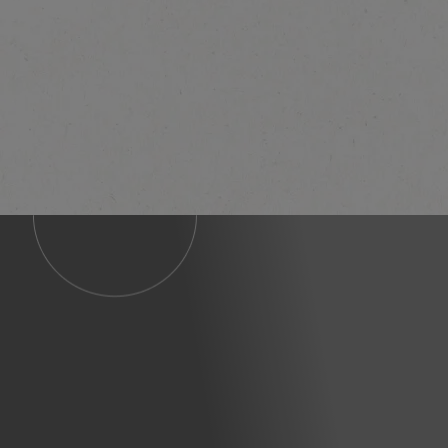
"отговорно отглежд