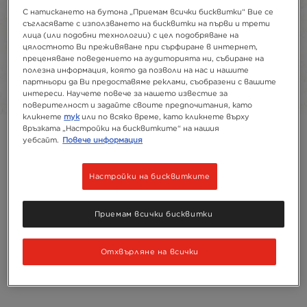
С натискането на бутона „Приемам всички бисквитки“ Вие се
пакетче, пакет
2g
150g
съгласявате с използването на бисквитки на първи и трети
лица (или подобни технологии) с цел подобряване на
цялостното Ви преживяване при сърфиране в интернет,
преценяване поведението на аудиторията ни, събиране на
Рециклиране
полезна информация, която да позволи на нас и нашите
Състав
партньори да Ви предоставяме реклами, съобразени с вашите
интереси. Научете повече за нашето известие за
поверителност и задайте своите предпочитания, като
кликнете
тук
или по всяко време, като кликнете върху
връзката „Настройки на бисквитките“ на нашия
уебсайт.
Повече информация
Настройки на бисквитките
Приемам всички бисквитки
Отхвърляне на всички