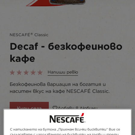
®
NESCAFÉ
Classic​
Decaf - безкофеиново
кафе
Напиши ревю
Безкофеинова вариация на богатия и
наситен вкус на кафе NESCAFÉ Classic.
Купи сега
Добави в Любими
С натискането на бутона „Приемам всички бисквитки“ Вие се
стъклен буркан
95g
съгласявате с използването на бисквитки на първи и трети