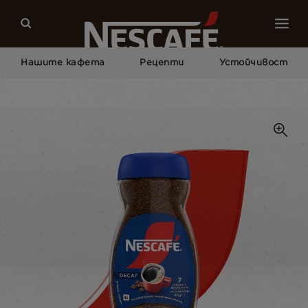
Нашите кафета
Рецепти
Устойчивост
Начало
Нашите Кафета
Decaf - Безкофеиново Кафе