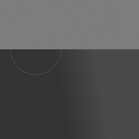
"отговорно отглежд