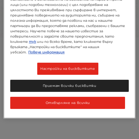
лица (или подобни технологии) с цел подобряване на
цялостното Ви преживяване при сърфиране в интернет,
Рециклиране
преценяване поведението на аудиторията ни, събиране на
Състав
полезна информация, която да позволи на нас и нашите
партньори да Ви предоставяме реклами, съобразени с вашите
интереси. Научете повече за нашето известие за
поверителност и задайте своите предпочитания, като
кликнете
тук
или по всяко време, като кликнете върху
връзката „Настройки на бисквитките“ на нашия
уебсайт.
Повече информация
Настройки на бисквитките
Приемам всички бисквитки
Отхвърляне на всички