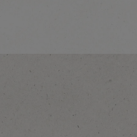
®
NESCAFÉ
Classic
Виж повече