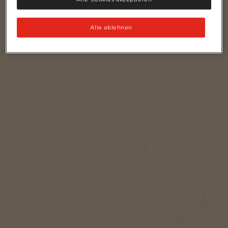
Alle ablehnen
®
NESCAFÉ
GOLD
All’italiana
Ein unverwechselbar vollmundiger
Löskaffee mit intensivem Geschmack
und vollem Aroma.
Jetzt kaufen