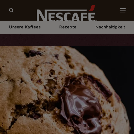
Unsere Kaffees
Rezepte
Nachhaltigkeit
Home
Kaffeerezepte
CHOCOLATE CHIP COFFEE MUFFINS